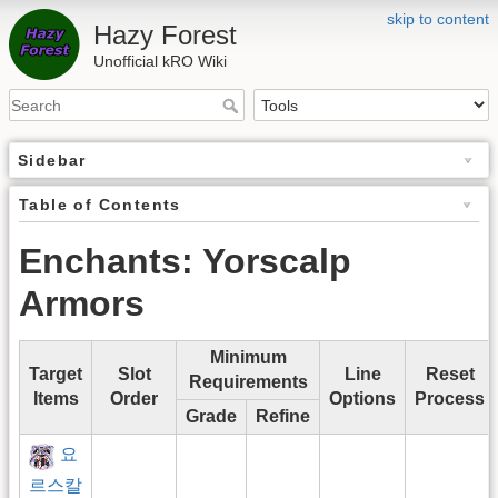
skip to content
Hazy Forest
Unofficial kRO Wiki
Sidebar
Table of Contents
Enchants: Yorscalp
Armors
Minimum
Target
Slot
Line
Reset
Requirements
Items
Order
Options
Process
Grade
Refine
요
르스칼