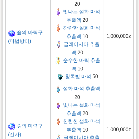
20
빛나는 설화 마석
추출액
20
찬란한 설화 마석
숲의 마력구
1,000,000z
추출액
10
(마법방어)
글레이시아 추출
액
20
순수한 마력 추출
액
10
청록빛 마석
50
설화 마석 추출액
20
빛나는 설화 마석
추출액
20
찬란한 설화 마석
숲의 마력구
1,000,000z
추출액
10
(전사)
글레이시아 추출