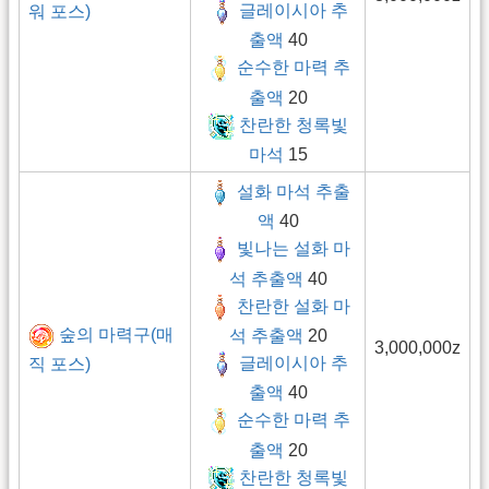
글레이시아 추
워 포스)
출액
40
순수한 마력 추
출액
20
찬란한 청록빛
마석
15
설화 마석 추출
액
40
빛나는 설화 마
석 추출액
40
찬란한 설화 마
숲의 마력구(매
석 추출액
20
3,000,000z
글레이시아 추
직 포스)
출액
40
순수한 마력 추
출액
20
찬란한 청록빛