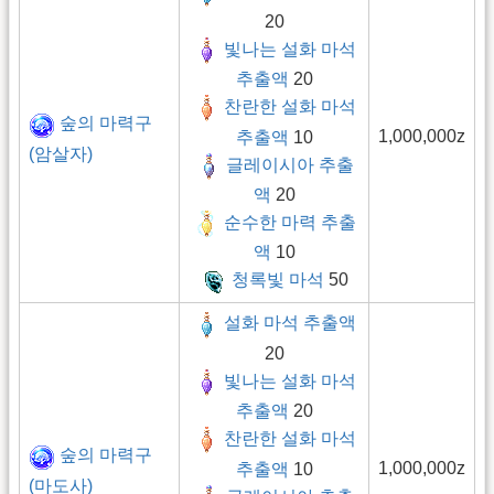
20
빛나는 설화 마석
추출액
20
찬란한 설화 마석
숲의 마력구
1,000,000z
추출액
10
(암살자)
글레이시아 추출
액
20
순수한 마력 추출
액
10
청록빛 마석
50
설화 마석 추출액
20
빛나는 설화 마석
추출액
20
찬란한 설화 마석
숲의 마력구
1,000,000z
추출액
10
(마도사)