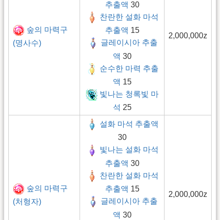
추출액
30
찬란한 설화 마석
숲의 마력구
추출액
15
2,000,000z
글레이시아 추출
(명사수)
액
30
순수한 마력 추출
액
15
빛나는 청록빛 마
석
25
설화 마석 추출액
30
빛나는 설화 마석
추출액
30
찬란한 설화 마석
숲의 마력구
추출액
15
2,000,000z
글레이시아 추출
(처형자)
액
30