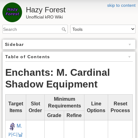
skip to content
Hazy Forest
Unofficial kRO Wiki
Sidebar
Table of Contents
Enchants: M. Cardinal
Shadow Equipment
Minimum
Target
Slot
Line
Reset
Requirements
Items
Order
Options
Process
Grade
Refine
M.
카디날