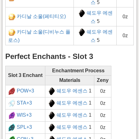
스
5
쉐도우 에센
카디날 소울(페티티오)
0z
스
5
카디날 소울(디비누스 플
쉐도우 에센
0z
로스)
스
5
Perfect Enchants - Slot 3
Enchantment Process
Slot 3 Enchant
Materials
Zeny
POW+3
쉐도우 에센스
1
0z
STA+3
쉐도우 에센스
1
0z
WIS+3
쉐도우 에센스
1
0z
SPL+3
쉐도우 에센스
1
0z