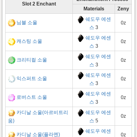
Slot 2 Enchant
Materials
Zeny
쉐도우 에센
님블 소울
0z
스
3
쉐도우 에센
캐스팅 소울
0z
스
3
쉐도우 에센
크리티컬 소울
0z
스
3
쉐도우 에센
익스퍼트 소울
0z
스
3
쉐도우 에센
로버스트 소울
0z
스
3
카디날 소울(아르비트리
쉐도우 에센
0z
움)
스
5
쉐도우 에센
카디날 소울(플라멘)
0z